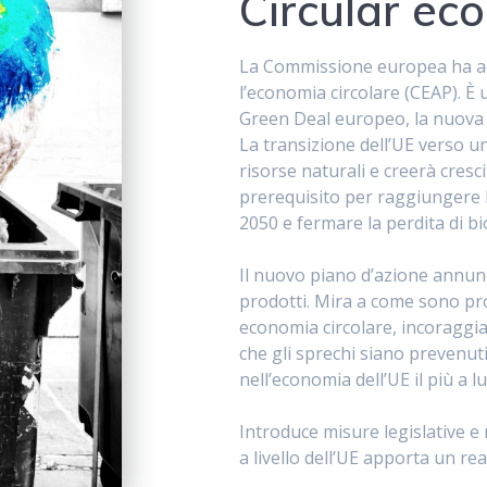
Circular ec
La Commissione europea ha ad
l’economia circolare (CEAP). È u
Green Deal europeo, la nuova 
La transizione dell’UE verso un
risorse naturali e creerà cresc
prerequisito per raggiungere l’o
2050 e fermare la perdita di bi
Il nuovo piano d’azione annuncia
prodotti. Mira a come sono pro
economia circolare, incoraggia
che gli sprechi siano prevenuti
nell’economia dell’UE il più a l
Introduce misure legislative e n
a livello dell’UE apporta un re