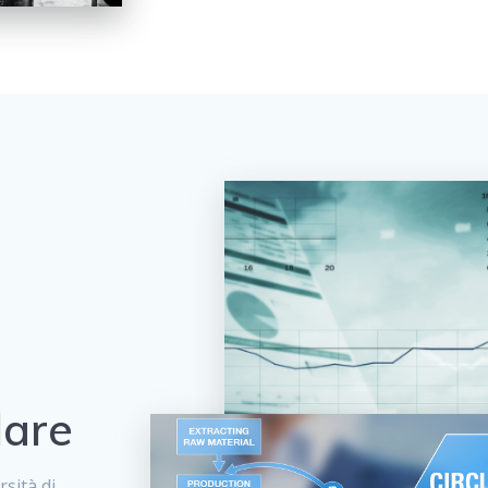
lare
rsità di