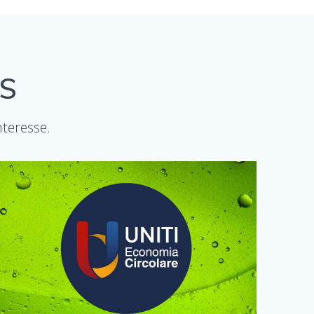
MS
nteresse.