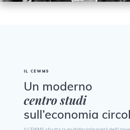
IL CEWMS
Un moderno
centro studi
sull’economia circo
Il CEWMS sfrutta la multidisciplinarietà dell’Unive