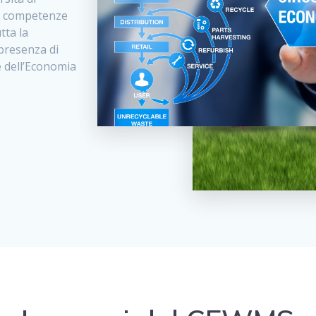
 e competenze
tta la
 presenza di
 dell’Economia