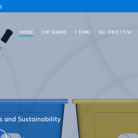
t
HOME
CHI SIAMO
I TEMI
GLI OBIETTIVI
s and Sustainability